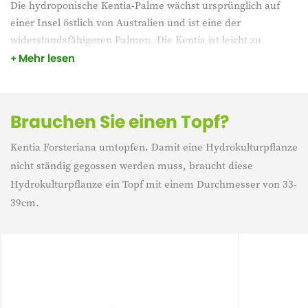
Die hydroponische Kentia-Palme wächst ursprünglich auf
einer Insel östlich von Australien und ist eine der
widerstandsfähigeren Palmen. Die Kentia ist leicht zu
pflegen. Stellen Sie diese beliebte Palme an einen
Mehr lesen
halbschattigen Platz und sie wird in Ihrem Interieur glänzen.
Sehen Sie sich das erforderliche Layout an
Brauchen Sie einen Topf?
Kentia Forsteriana umtopfen. Damit eine Hydrokulturpflanze
nicht ständig gegossen werden muss, braucht diese
Hydrokulturpflanze ein Topf mit einem Durchmesser von 33-
39cm.