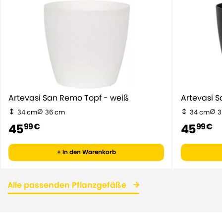
Artevasi San Remo Topf - weiß
Artevasi 
34 cm
36 cm
34 cm
3
45
45
99 €
99 €
+ In den Warenkorb
Alle passenden Pflanzgefäße