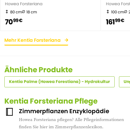
Howea Forsteriana
Howea Fors
80 cm
18 cm
100 cm
70
161
99 €
99 €
Mehr Kentia Forsteriana
Ähnliche Produkte
Kentia Palme (Howea Forestiana) - Hydrokultur
Un
Kentia Forsteriana Pflege
Zimmerpflanzen Enzyklopädie
Howea Forsteriana pflegen? Alle Pflegeinformationen
finden Sie hier im Zimmerpflanzenlexikon.