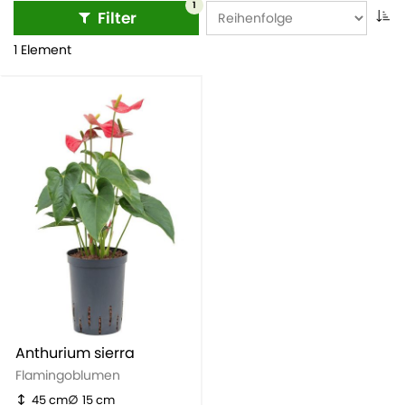
1
Filter
1 Element
Anthurium sierra
Flamingoblumen
45 cm
15 cm