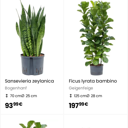
Sansevieria zeylanica
Ficus lyrata bambino
Bogenhanf
Geigenfeige
70 cm
25 cm
125 cm
28 cm
93
197
99 €
99 €