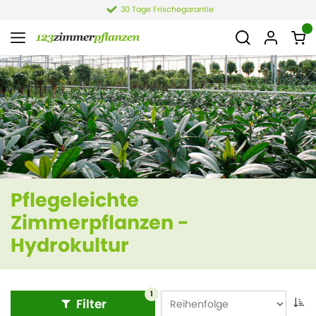
30 Tage Frischegarantie
Pflegeleichte
Zimmerpflanzen -
Hydrokultur
1
Filter