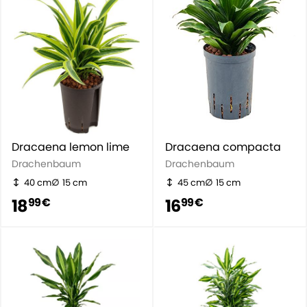
Dracaena lemon lime
Dracaena compacta
Drachenbaum
Drachenbaum
40 cm
15 cm
45 cm
15 cm
18
16
99 €
99 €