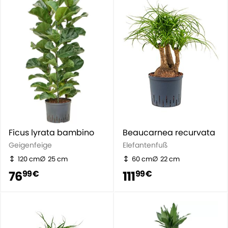
Ficus lyrata bambino
Beaucarnea recurvata
Geigenfeige
Elefantenfuß
120 cm
25 cm
60 cm
22 cm
76
111
99 €
99 €