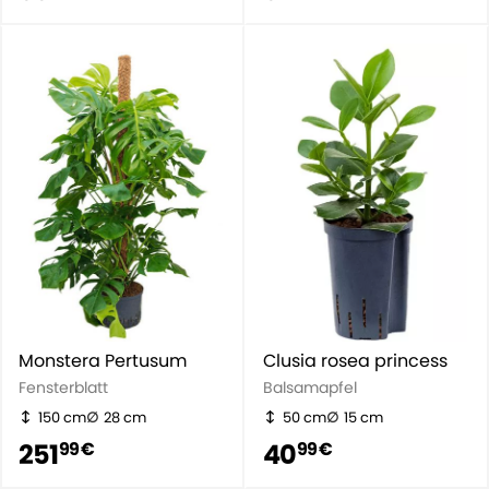
Monstera Pertusum
Clusia rosea princess
Fensterblatt
Balsamapfel
150 cm
28 cm
50 cm
15 cm
251
40
99 €
99 €