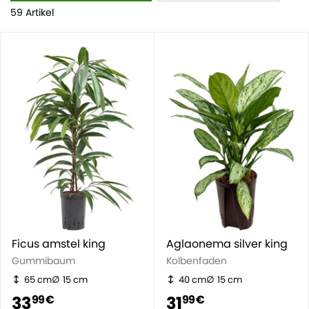
59 Artikel
Ficus amstel king
Aglaonema silver king
Gummibaum
Kolbenfaden
65 cm
15 cm
40 cm
15 cm
33
31
99 €
99 €