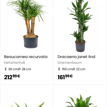
Beaucarnea recurvata
Dracaena janet lind
Elefantenfuß
Drachenbaum
90 cm
28 cm
150 cm
22 cm
212
161
99 €
99 €