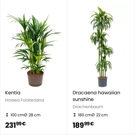
Kentia
Dracaena hawaiian
sunshine
Howea Forsteriana
Drachenbaum
100 cm
28 cm
180 cm
22 cm
231
189
99 €
99 €