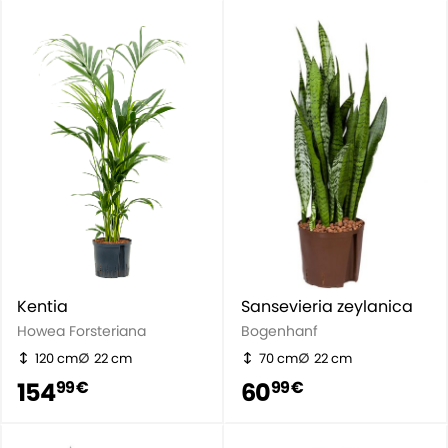
Kentia
Sansevieria zeylanica
Howea Forsteriana
Bogenhanf
120 cm
22 cm
70 cm
22 cm
154
60
99 €
99 €