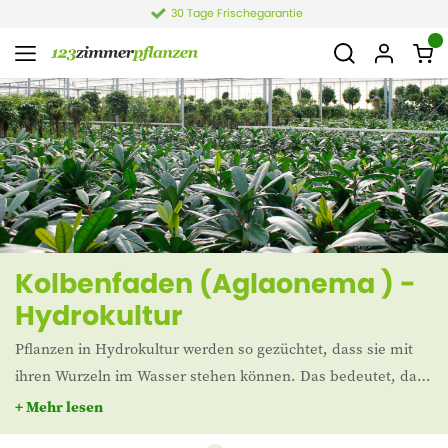
30 Tage Frischegarantie
Kolbenfaden (Aglaonema ) -
Hydrokultur
Pflanzen in Hydrokultur werden so gezüchtet, dass sie mit
ihren Wurzeln im Wasser stehen können. Das bedeutet, dass
sie in einen Container mit Hydrokörnern gepflanzt werden.
+ Mehr lesen
Die Aglaonema hat ein auffälliges Aussehen mit ihren