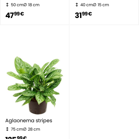
50 cm
18 cm
40 cm
15 cm
47
31
99 €
99 €
Aglaonema stripes
75 cm
28 cm
99 €