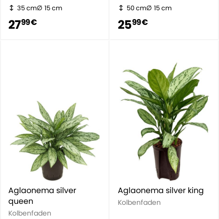
35 cm
15 cm
50 cm
15 cm
27
25
99 €
99 €
Aglaonema silver
Aglaonema silver king
queen
Kolbenfaden
Kolbenfaden