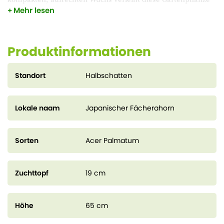
Mehr lesen
deinem Garten einen Hauch von Eleganz und zeitloser
optischer Raffinesse. Eine perfekte Wahl für einen stilvollen
und anspruchsvollen Garten.
Produktinformationen
Standort
Halbschatten
Lokale naam
Japanischer Fächerahorn
Sorten
Acer Palmatum
Zuchttopf
19 cm
Höhe
65 cm