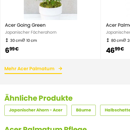
Acer Going Green
Acer Palm
Japanischer Fächerahorn
Japanische
30 cm
10 cm
80 cm
2
6
46
99 €
99 €
Mehr Acer Palmatum
Ähnliche Produkte
Japanischer Ahorn - Acer
Bäume
Halbschatt
Acer Palmatum Pflege