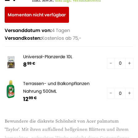
Inkl. MwSt.
und zzgl. Versandkosten
Momentan nicht verfügbar
Versanddatum von:
4 Tagen
Versandkosten:
Kostenlos ab 75,-
Universal-Planzerde 10L
8
99 €
Terrassen- und Balkonpflanzen
Nahrung 500ML
12
99 €
Bewundere die diskrete Schönheit von Acer palmatum
'Taylor'. Mit ihren auffallend hellgrünen Blättern und ihrem
kompakten, aufrechten Wuchs verleiht diese Gartenpflanze