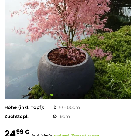
Höhe (inkl. Topf)
65
Zuchttopf
19
24
99 €