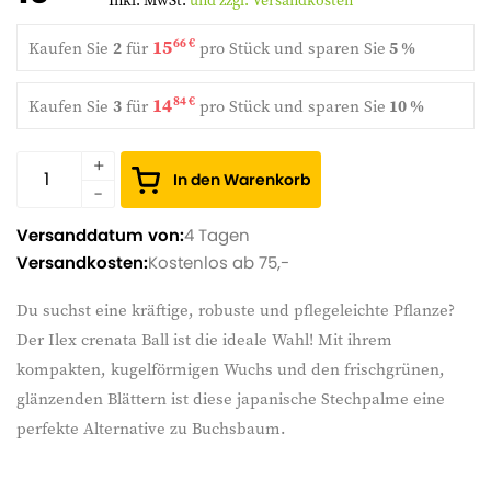
Inkl. MwSt.
und zzgl. Versandkosten
15
66 €
Kaufen Sie
2
für
pro Stück und
sparen Sie
5 %
14
84 €
Kaufen Sie
3
für
pro Stück und
sparen Sie
10 %
In den Warenkorb
Versanddatum von:
4 Tagen
Versandkosten:
Kostenlos ab 75,-
Du suchst eine kräftige, robuste und pflegeleichte Pflanze?
Der Ilex crenata Ball ist die ideale Wahl! Mit ihrem
kompakten, kugelförmigen Wuchs und den frischgrünen,
glänzenden Blättern ist diese japanische Stechpalme eine
perfekte Alternative zu Buchsbaum.