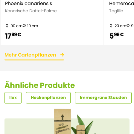
Phoenix canariensis
Hemerocall
Kanarische Dattel-Palme
Taglilie
90 cm
19 cm
20 cm
9
17
5
99 €
99 €
Mehr Gartenpflanzen
Ähnliche Produkte
Ilex
Heckenpflanzen
Immergrüne Stauden