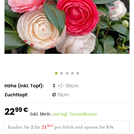
Höhe (inkl. Topf)
50
Zuchttopf
15
22
99 €
Inkl. MwSt.
und zzgl. Versandkosten
21
84 €
Kaufen Sie
2
für
pro Stück und
sparen Sie
5 %