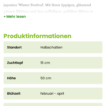
japonica 'Winter Festival'. Mit ihren üppigen, glänzend
grünen Blättern und den auffälligen, gefüllten Blüten in
Mehr lesen
strahlendem Weiß mit einem Hauch von Rosa bietet diese
Gartenpflanze zeitlose optische Eleganz für Ihren Garten.
Produktinformationen
Standort
Halbschatten
Zuchttopf
15 cm
Höhe
50 cm
Blühzeit
februari - april