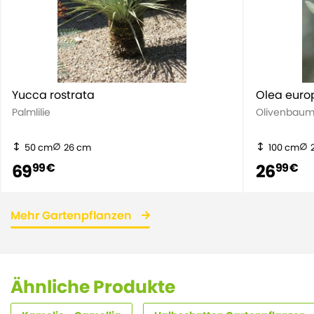
Yucca rostrata
Olea eur
Palmlilie
Olivenbau
50 cm
26 cm
100 cm
69
26
99 €
99 €
Mehr Gartenpflanzen
Ähnliche Produkte