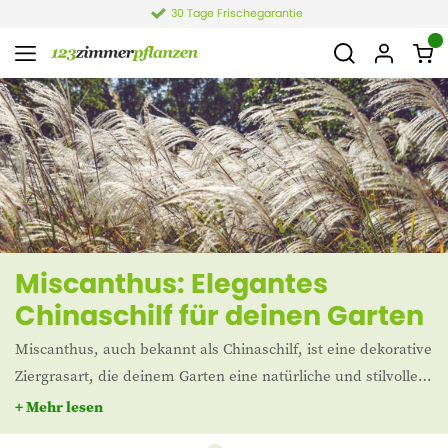
30 Tage Frischegarantie
Miscanthus: Elegantes
Chinaschilf für deinen Garten
Miscanthus, auch bekannt als Chinaschilf, ist eine dekorative
Ziergrasart, die deinem Garten eine natürliche und stilvolle
Note verleiht. Diese pflegeleichte Pflanze ist für ihr üppiges
+ Mehr lesen
Wachstum und ihre eleganten Blütenrispen bekannt, die im