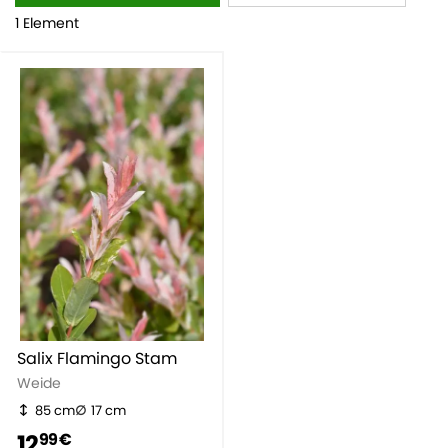
1 Element
Salix Flamingo Stam
Weide
85 cm
17 cm
12
99 €