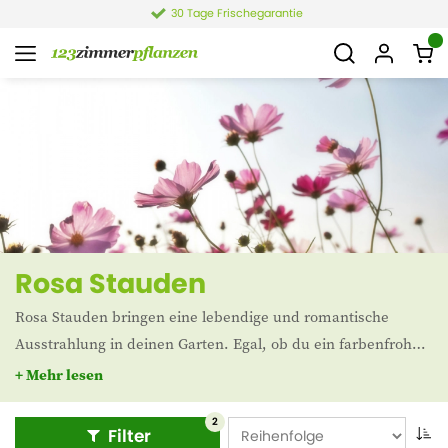
30 Tage Frischegarantie
Rosa Stauden
Rosa Stauden bringen eine lebendige und romantische
Ausstrahlung in deinen Garten. Egal, ob du ein farbenfrohes
Beet gestalten oder nur einen Hauch von Rosa hinzufügen
+ Mehr lesen
möchtest – es gibt zahlreiche Möglichkeiten, die perfekt zu
deinem Gartenstil passen.
2
Filter