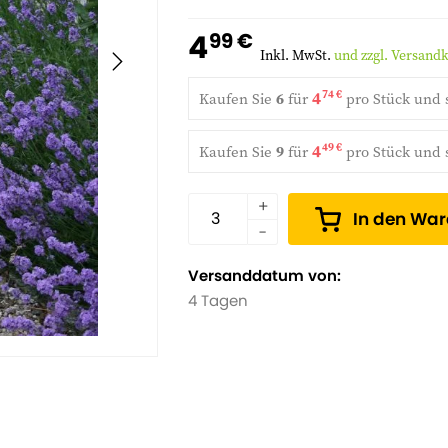
4
99 €
Inkl. MwSt.
und zzgl. Versand
4
74 €
Kaufen Sie
6
für
pro Stück und
4
49 €
Kaufen Sie
9
für
pro Stück und
In den Wa
Versanddatum von:
4 Tagen