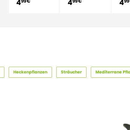
4
4
4
99 €
99 €
99
Heckenpflanzen
Sträucher
Mediterrane Pfl