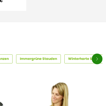
 €
anzen
Immergrüne Stauden
Winterharte Stauden f