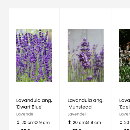
Lavandula ang.
Lavandula ang.
Lava
'Dwarf Blue'
'Munstead'
'Ede
Lavendel
Lavendel
Lave
20 cm
9 cm
20 cm
9 cm
20