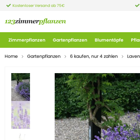
Kostenloser Versand ab 75€
Zimmerpflanzen
Gartenpflanzen
Blumentöpfe
Pfl
Home
Gartenpflanzen
6 kaufen, nur 4 zahlen
Laven