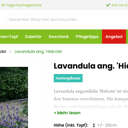
30 Tage Frischegarantie
4,4 von 6
anze+Topf
Zubehör
Geschenk
Pflegetipps
Angebot
del
Lavandula ang. 'Hidcote'
Lavandula ang. 'Hi
Gartenpflanze
Lavandula angustifolia 'Hidcote' ist ei
den Sommer verschönern. Die kompakt
Bienen und Schmetterlinge anlockt. Si
Mehr lesen
eignet sich perfekt, um duftende, far
Höhe (inkl. Topf)
20