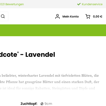
.021 Bewertungen
Kundenservice
Mein Konto
0,00 €
dcote' - Lavendel
n beliebter, winterharter Lavendel mit tiefvioletten Blüten, die
e Pflanze hat graugrüne Blätter und einen starken Duft, der
e ist ideal für sonnige Rabatten, Steingärten und Töpfe und
bige Akzente im Garten zu setzen.
Zuchttopf
9