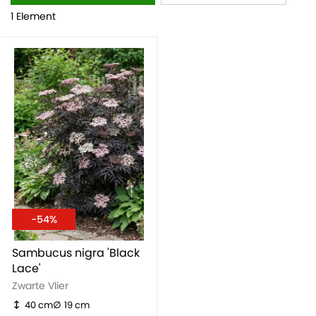
1 Element
-54%
Sambucus nigra 'Black
Lace'
Zwarte Vlier
40 cm
19 cm