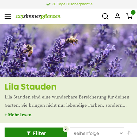
30 Tage Frischegarantie
Lila Stauden
Lila Stauden sind eine wunderbare Bereicherung für deinen
Garten. Sie bringen nicht nur lebendige Farben, sondern
ziehen auch Bestäuber wie Bienen und Schmetterlinge an.
+ Mehr lesen
Bei 123zimmerpflanzen.de findest du eine große Auswahl an
lila Stauden, die deinen Garten zum Leben erwecken.
2
Filter