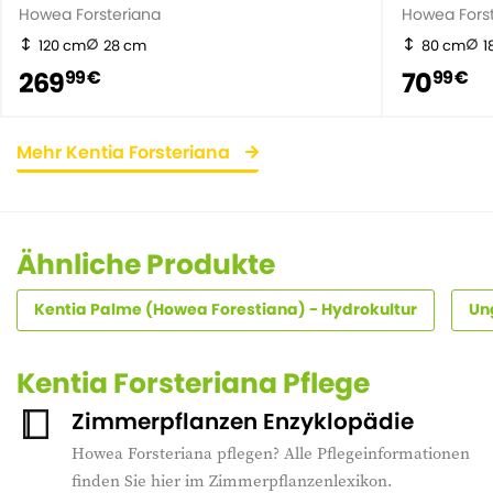
Howea Forsteriana
Howea Fors
120 cm
28 cm
80 cm
1
269
70
99 €
99 €
Mehr Kentia Forsteriana
Ähnliche Produkte
Kentia Palme (Howea Forestiana) - Hydrokultur
Un
Kentia Forsteriana Pflege
Zimmerpflanzen Enzyklopädie
Howea Forsteriana pflegen? Alle Pflegeinformationen
finden Sie hier im Zimmerpflanzenlexikon.