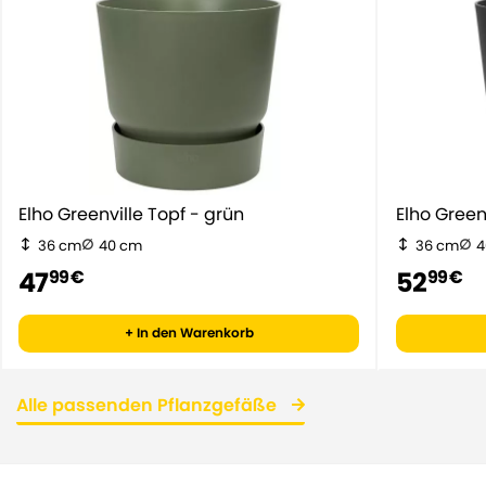
Elho Greenville Topf - grün
Elho Gr
36 cm
40 cm
36 cm
4
47
52
99 €
99 €
+ In den Warenkorb
Alle passenden Pflanzgefäße