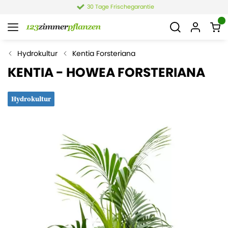
age Frischegarantie
4,4 v
Hydrokultur
Kentia Forsteriana
KENTIA - HOWEA FORSTERIANA
Hydrokultur