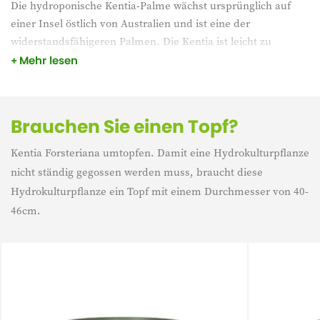
Die hydroponische Kentia-Palme wächst ursprünglich auf
einer Insel östlich von Australien und ist eine der
widerstandsfähigeren Palmen. Die Kentia ist leicht zu
pflegen. Stellen Sie diese beliebte Palme an einen
Mehr lesen
halbschattigen Platz und sie wird in Ihrem Interieur glänzen.
Sehen Sie sich das erforderliche Layout an
Brauchen Sie einen Topf?
Kentia Forsteriana umtopfen. Damit eine Hydrokulturpflanze
nicht ständig gegossen werden muss, braucht diese
Hydrokulturpflanze ein Topf mit einem Durchmesser von 40-
46cm.