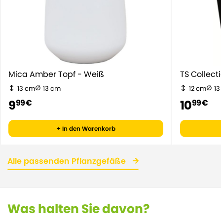
Mica Amber Topf - Weiß
TS Collect
13 cm
13 cm
12 cm
1
9
10
99 €
99 €
+ In den Warenkorb
Alle passenden Pflanzgefäße
Was halten Sie davon?