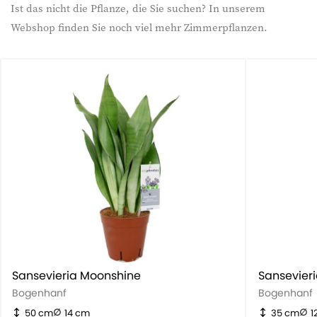
Ist das nicht die Pflanze, die Sie suchen? In unserem
Webshop finden Sie noch viel mehr Zimmerpflanzen.
Sansevieria Moonshine
Sansevier
Bogenhanf
Bogenhanf
50 cm
14 cm
35 cm
1