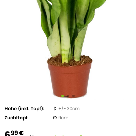
Höhe (inkl. Topf)
30
Zuchttopf
9
6
99 €