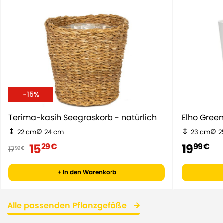
-15%
Terima-kasih Seegraskorb - natürlich
Elho Gr
22 cm
24 cm
23 cm
2
15
19
29 €
99 €
17
99 €
+ In den Warenkorb
Alle passenden Pflanzgefäße