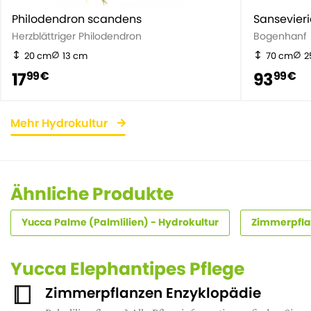
Philodendron scandens
Sansevieri
Herzblättriger Philodendron
Bogenhanf
20 cm
13 cm
70 cm
2
17
93
99 €
99 €
Mehr Hydrokultur
Ähnliche Produkte
Yucca Palme (Palmlilien) - Hydrokultur
Zimmerpfla
Yucca Elephantipes Pflege
Zimmerpflanzen Enzyklopädie