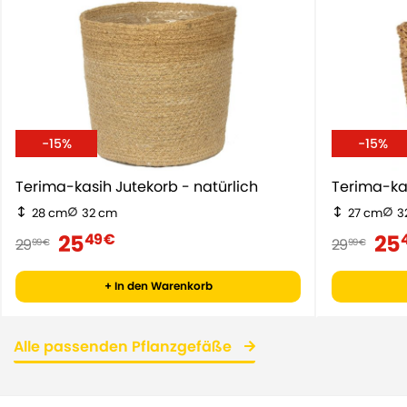
-15%
-15%
Terima-kasih Jutekorb - natürlich
Terima-ka
28 cm
32 cm
27 cm
3
25
25
49 €
29
29
99 €
99 €
+ In den Warenkorb
Alle passenden Pflanzgefäße