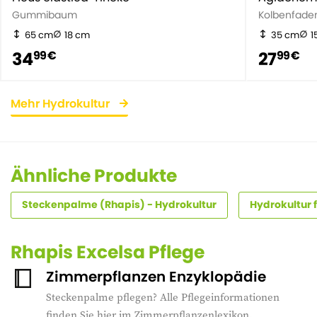
Gummibaum
Kolbenfade
65 cm
18 cm
35 cm
1
34
27
99 €
99 €
Mehr Hydrokultur
Ähnliche Produkte
Steckenpalme (Rhapis) - Hydrokultur
Hydrokultur 
Rhapis Excelsa Pflege
Zimmerpflanzen Enzyklopädie
Steckenpalme pflegen? Alle Pflegeinformationen
finden Sie hier im Zimmerpflanzenlexikon.