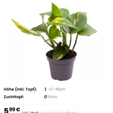
Höhe (inkl. Topf)
15
Zuchttopf
6
5
99 €