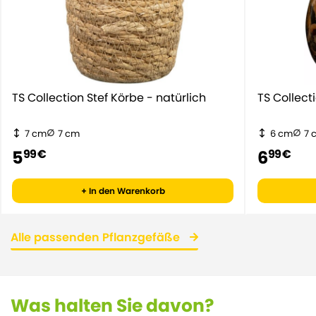
TS Collection Stef Körbe - natürlich
TS Collect
7 cm
7 cm
6 cm
7 
5
6
99 €
99 €
+ In den Warenkorb
Alle passenden Pflanzgefäße
Was halten Sie davon?