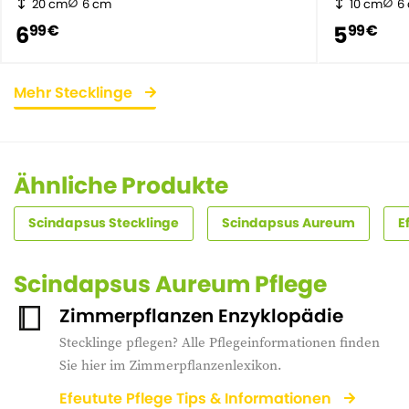
20 cm
6 cm
10 cm
6
6
5
99 €
99 €
Mehr Stecklinge
Ähnliche Produkte
Scindapsus Stecklinge
Scindapsus Aureum
E
Scindapsus Aureum Pflege
Zimmerpflanzen Enzyklopädie
Stecklinge pflegen? Alle Pflegeinformationen finden
Sie hier im Zimmerpflanzenlexikon.
Efeutute Pflege Tips & Informationen