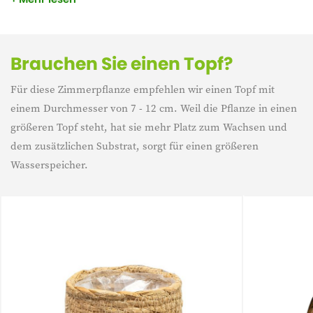
wächst Epipremnum als Kletterpflanze an Bäumen entlang.
Außerdem ist diese Pflanze ein Luftreiniger.
Brauchen Sie einen Topf?
Für diese Zimmerpflanze empfehlen wir einen Topf mit
einem Durchmesser von 7 - 12 cm. Weil die Pflanze in einen
größeren Topf steht, hat sie mehr Platz zum Wachsen und
dem zusätzlichen Substrat, sorgt für einen größeren
Wasserspeicher.