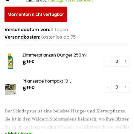
Inkl. MwSt.
und zzgl. Versandkosten
Momentan nicht verfügbar
Versanddatum von:
4 Tagen
Versandkosten:
Kostenlos ab 75,-
Zimmerpflanzen Dünger 250ml
8
99 €
Pflanzerde kompakt 10 L
5
99 €
Der Scindapsus ist eine beliebte Hänge- und Kletterpflanze.
Sie ist in den Wäldern Südostasiens heimisch, wo ihre Blätter
bis zu 90 cm lang werden können. Im Schatten dieser Wälder
Mehr lesen