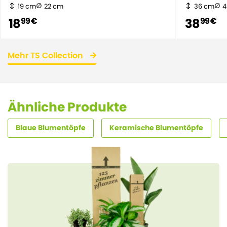
19 cm
22 cm
36 cm
4
18
38
99 €
99 €
Mehr TS Collection
Ähnliche Produkte
Blaue Blumentöpfe
Keramische Blumentöpfe