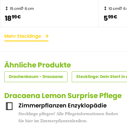
15 cm
6 cm
10 cm
6
18
5
99 €
99 €
Mehr Stecklinge
Ähnliche Produkte
Drachenbaum - Dracaena
Stecklinge: Dein Start in
Dracaena Lemon Surprise Pflege
Zimmerpflanzen Enzyklopädie
Stecklinge pflegen? Alle Pflegeinformationen finden
Sie hier im Zimmerpflanzenlexikon.