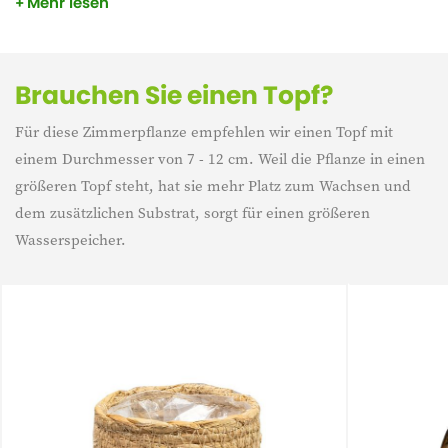
Mehr lesen
auch nicht viel Wasser. Geben Sie ihr einen schönen Platz in
Ihrem Haus und sie wird glänzen.
Brauchen Sie einen Topf?
Für diese Zimmerpflanze empfehlen wir einen Topf mit
einem Durchmesser von 7 - 12 cm. Weil die Pflanze in einen
größeren Topf steht, hat sie mehr Platz zum Wachsen und
dem zusätzlichen Substrat, sorgt für einen größeren
Wasserspeicher.