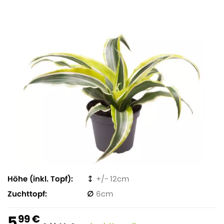
Höhe (inkl. Topf)
12
Zuchttopf
6
5
99 €