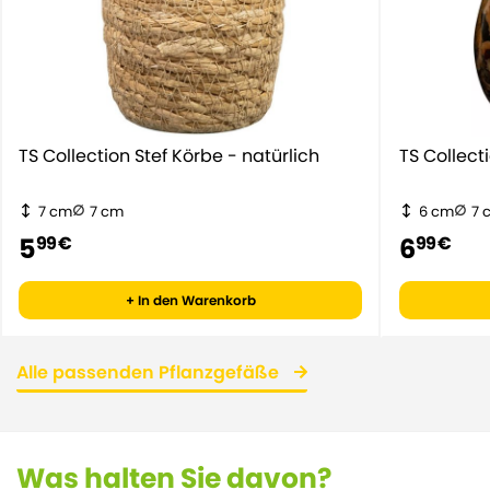
TS Collection Stef Körbe - natürlich
TS Collect
7 cm
7 cm
6 cm
7 
5
6
99 €
99 €
+ In den Warenkorb
Alle passenden Pflanzgefäße
Was halten Sie davon?