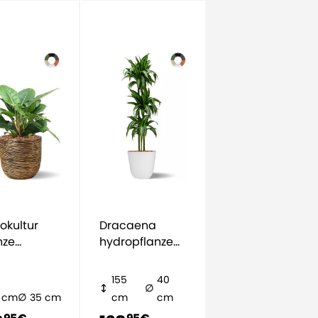
okultur
Dracaena
nze
hydropflanze
odendron
im Topf
opf
155
40
 cm
35 cm
cm
cm