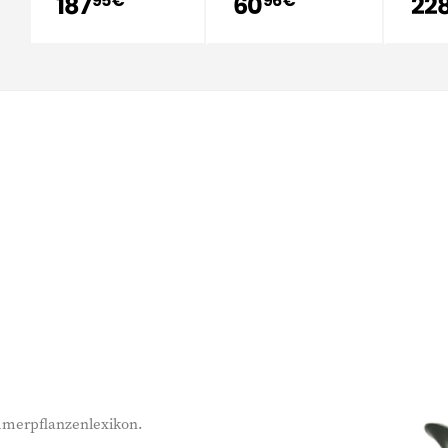
187
60
22
95 €
96 €
immerpflanzenlexikon.