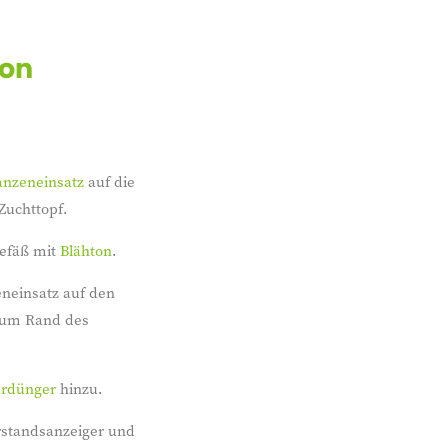
von
anzeneinsatz
auf die
Zuchttopf.
gefäß mit
Blähton
.
eneinsatz auf den
 zum Rand des
urdünger
hinzu.
rstandsanzeiger und