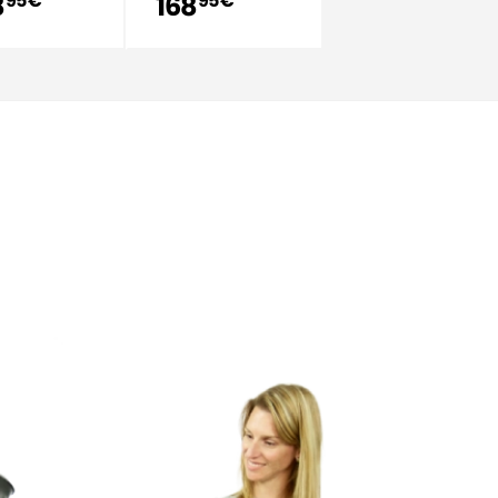
8
168
95 €
95 €