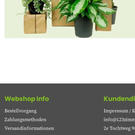
Webshop Info
Kundendi
Bestellvorgang
Impressum / K
Zahlungsmethoden
info@123zimm
Versandinformationen
2e Tochtweg 9