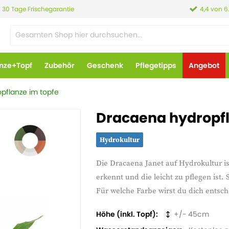
30 Tage Frischegarantie
4,4 von 6
anze+Topf
Zubehör
Geschenk
Pflegetipps
Angebot
pflanze im topfe
Dracaena hydropfl
Hydrokultur
Die Dracaena Janet auf Hydrokultur is
erkennt und die leicht zu pflegen ist.
Für welche Farbe wirst du dich entsc
Höhe (inkl. Topf)
45