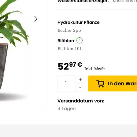
Wasserstandsanzeiger
Kostenlos m
Hydrokultur Pflanze
Becher 2pp
Blähton
Blähton 10L
52
97 €
Inkl. MwSt.
In den Wa
Versanddatum von:
4 Tagen