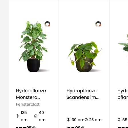
Hydropflanze
Hydropflanze
Hydr
Monstera
Scandens im
pfla
Pertusum im
topf
Phil
Fensterblatt
topf
im t
135
40
cm
cm
30 cm
23 cm
65