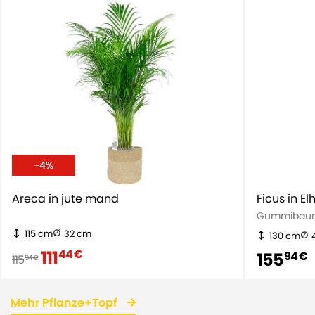
-4%
Areca in jute mand
Ficus in El
Gummibau
115 cm
32 cm
130 cm
111
44 €
155
94 €
115
94 €
Mehr Pflanze+Topf