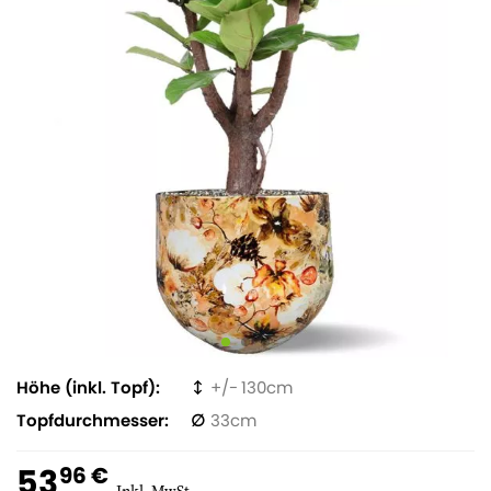
Höhe (inkl. Topf)
130
Topfdurchmesser
33
53
96 €