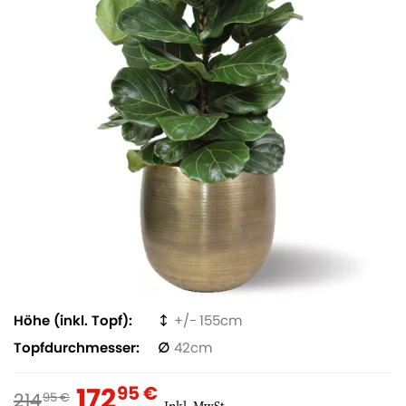
Höhe (inkl. Topf)
155
Topfdurchmesser
42
172
95 €
214
95 €