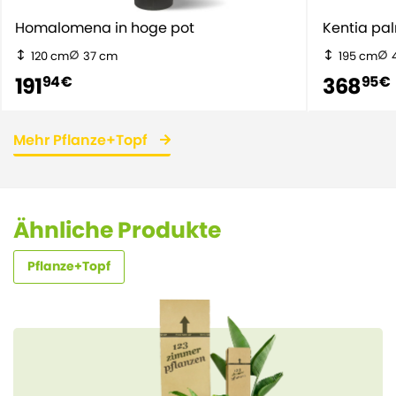
Homalomena in hoge pot
Kentia pal
120 cm
37 cm
195 cm
191
368
94 €
95 €
Mehr Pflanze+Topf
Ähnliche Produkte
Pflanze+Topf