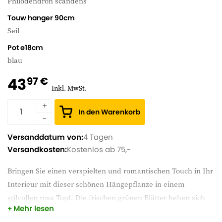
Philodendron scandens
Touw hanger 90cm
Seil
Pot ø18cm
blau
43
97 €
Inkl. MwSt.
In den Warenkorb
Versanddatum von:
4 Tagen
Versandkosten:
Kostenlos ab 75,-
Bringen Sie einen verspielten und romantischen Touch in Ihr
Interieur mit dieser schönen Hängepflanze in einem
stilvollen rosa Topf. Die frischen grünen Blätter heben sich
Mehr lesen
schön ab und setzen einen lebendigen Akzent in jedem