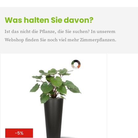
Raum. Leicht zu hängen und zu pflegen. Perfekt für eine
gemütliche Ecke, über einem Tisch oder im Badezimmer.
Bringen Sie Natur und Farbe in Ihr Zuhause.
Was halten Sie davon?
Ist das nicht die Pflanze, die Sie suchen? In unserem
Webshop finden Sie noch viel mehr Zimmerpflanzen.
-5%