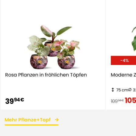
-4%
Rosa Pflanzen in fröhlichen Töpfen
Moderne Z
75 cm
3
10
39
94 €
109
94 €
Mehr Pflanze+Topf