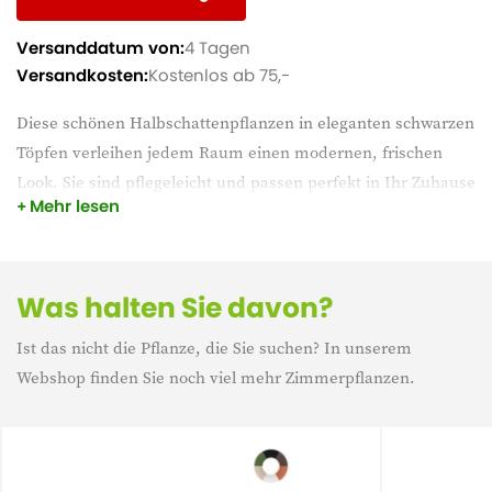
Versanddatum von:
4 Tagen
Versandkosten:
Kostenlos ab 75,-
Diese schönen Halbschattenpflanzen in eleganten schwarzen
Töpfen verleihen jedem Raum einen modernen, frischen
Look. Sie sind pflegeleicht und passen perfekt in Ihr Zuhause
Mehr lesen
oder Büro. Schaffen Sie eine grüne und beruhigende
Atmosphäre mit diesen stilvollen Blickfängern. Bestellen Sie
einfach und genießen Sie schon bald mehr Grün in Ihrem
Interieur!
Was halten Sie davon?
Ist das nicht die Pflanze, die Sie suchen? In unserem
Webshop finden Sie noch viel mehr Zimmerpflanzen.