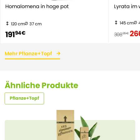
Homalomena in hoge pot
Lyrata im
145 cm
120 cm
37 cm
26
191
94 €
308
95 €
Mehr Pflanze+Topf
Ähnliche Produkte
Pflanze+Topf