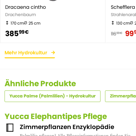
Dracaena cintho
Schefflera
Drachenbaum
Strahlenaral
170 cm
25 cm
130 cm
385
99
99 €
116
99 €
Mehr Hydrokultur
Ähnliche Produkte
Yucca Palme (Palmlilien) - Hydrokultur
Zimmerpfla
Yucca Elephantipes Pflege
Zimmerpflanzen Enzyklopädie
Palmlilie pflegen? Alle Pflegeinformationen finden Sie