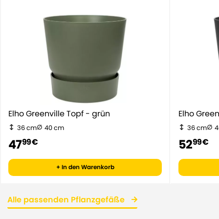
Elho Greenville Topf - grün
Elho Gr
36 cm
40 cm
36 cm
4
47
52
99 €
99 €
+ In den Warenkorb
Alle passenden Pflanzgefäße