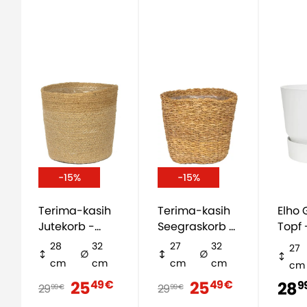
-15%
-15%
Terima-kasih
Terima-kasih
Elho Greenville
Jutekorb -
Seegraskorb -
Topf 
natürlich
natürlich
28
32
27
32
27
cm
cm
cm
cm
cm
25
25
49 €
49 €
28
9
29
29
99 €
99 €