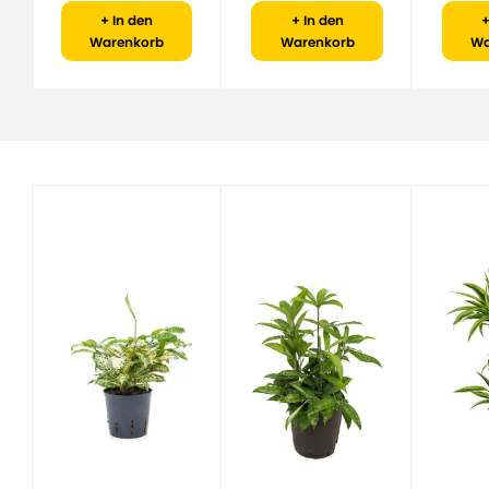
+ In den
+ In den
+
Warenkorb
Warenkorb
Wa