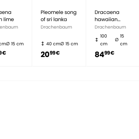
aena
Pleomele song
Dracaena
n lime
of sri lanka
hawaiian
sunshine
henbaum
Drachenbaum
Drachenbaum
100
15
 cm
15 cm
40 cm
15 cm
cm
cm
20
84
9 €
99 €
99 €