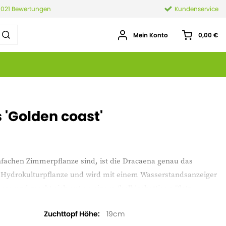
.021 Bewertungen
Kundenservice
Mein Konto
0,00 €
 'Golden coast'
nfachen Zimmerpflanze sind, ist die Dracaena genau das
ine Hydrokulturpflanze und wird mit einem Wasserstandsanzeiger
flanze und macht sich gut an einem (halb)schattigen Platz.
Zuchttopf Höhe
19