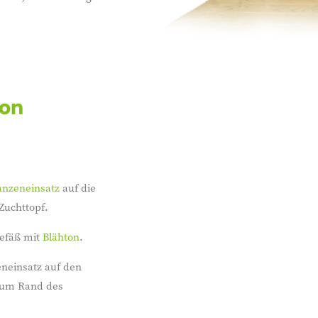
von
anzeneinsatz
auf die
Zuchttopf.
gefäß mit
Blähton
.
eneinsatz auf den
 zum Rand des