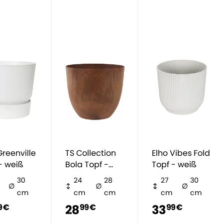
TS Collection
Elho Vibes Fold
- weiß
Bola Topf -
Topf - weiß
braun
30
24
28
27
30
cm
cm
cm
cm
cm
28
33
9 €
99 €
99 €