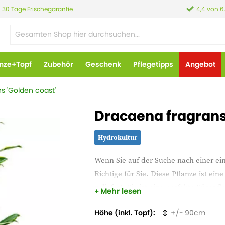
30 Tage Frischegarantie
4,4 von 6
anze+Topf
Zubehör
Geschenk
Pflegetipps
Angebot
s 'Golden coast'
Dracaena fragrans
Hydrokultur
Wenn Sie auf der Suche nach einer ei
Richtige für Sie. Diese Pflanze ist e
geliefert. Sie ist eine perfekte Bürop
Mehr lesen
Höhe (inkl. Topf)
90