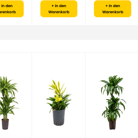
 In den
+ In den
+ In den
renkorb
Warenkorb
Warenkorb