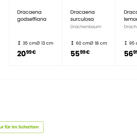
Dracaena
Dracaena
Drac
godseffiana
surculosa
lemo
Drachenbaum
Drac
35 cm
13 cm
60 cm
18 cm
95
20
55
56
99 €
99 €
9
r für im Schatten