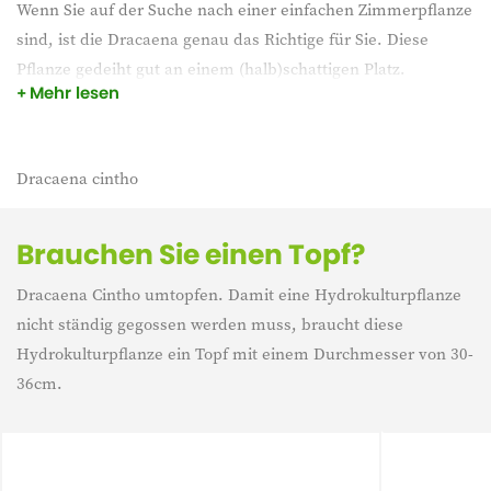
Wenn Sie auf der Suche nach einer einfachen Zimmerpflanze
sind, ist die Dracaena genau das Richtige für Sie. Diese
Pflanze gedeiht gut an einem (halb)schattigen Platz.
Mehr lesen
Außerdem braucht die Dracaena nicht viel Wasser. Geben
Sie ihr einen schönen Platz in Ihrem Interieur und sie wird
glänzen.
Dracaena cintho
Brauchen Sie einen Topf?
Dracaena Cintho umtopfen. Damit eine Hydrokulturpflanze
nicht ständig gegossen werden muss, braucht diese
Hydrokulturpflanze ein Topf mit einem Durchmesser von 30-
36cm.