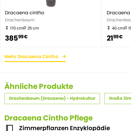
Dracaena cintho
Dracaena 
Drachenbaum
Drachenba
170 cm
25 cm
40 cm
1
385
21
99 €
99 €
Mehr Dracaena Cintho
Ähnliche Produkte
Drachenbaum (Dracaena) - Hydrokultur
Große Zim
Dracaena Cintho Pflege
Zimmerpflanzen Enzyklopädie