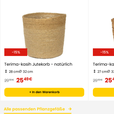
-15%
-15%
Terima-kasih Jutekorb - natürlich
Terima-ka
28 cm
32 cm
27 cm
3
25
25
49 €
29
29
99 €
99 €
+ In den Warenkorb
Alle passenden Pflanzgefäße