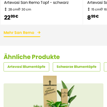
Artevasi San Remo Topf - schwarz
Artevasi 
28 cm
30 cm
15 cm
1
22
8
99 €
99 €
Mehr San Remo
Ähnliche Produkte
Artevasi Blumentöpfe
Schwarze Blumentöpfe