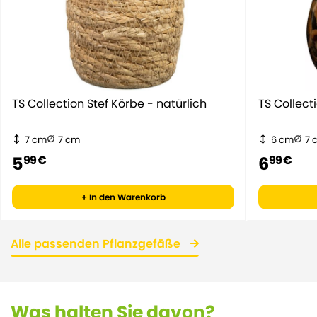
TS Collection Stef Körbe - natürlich
TS Collect
7 cm
7 cm
6 cm
7 
5
6
99 €
99 €
+ In den Warenkorb
Alle passenden Pflanzgefäße
Was halten Sie davon?