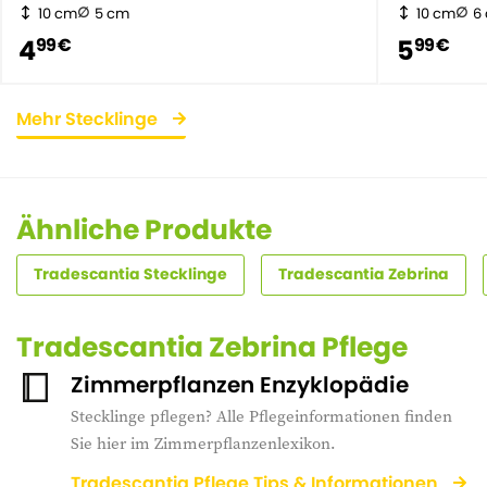
10 cm
5 cm
10 cm
6
4
5
99 €
99 €
Mehr Stecklinge
Ähnliche Produkte
Tradescantia Stecklinge
Tradescantia Zebrina
Tradescantia Zebrina Pflege
Zimmerpflanzen Enzyklopädie
Stecklinge pflegen? Alle Pflegeinformationen finden
Sie hier im Zimmerpflanzenlexikon.
Tradescantia Pflege Tips & Informationen