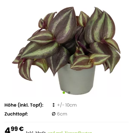
Höhe (inkl. Topf)
10
Zuchttopf
6
4
99 €