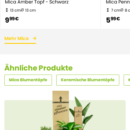
Mica Amber Topf - Schwarz
13 cm
13 cm
7 cm
8 
9
5
99 €
99 €
Mehr Mica
Ähnliche Produkte
Mica Blumentöpfe
Keramische Blumentöpfe