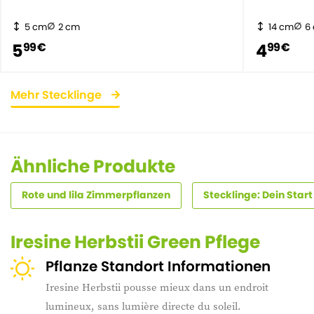
5 cm
2 cm
14 cm
6
5
4
99 €
99 €
Mehr Stecklinge
Ähnliche Produkte
Rote und lila Zimmerpflanzen
Stecklinge: Dein Start
Iresine Herbstii Green Pflege
Pflanze Standort Informationen
Iresine Herbstii pousse mieux dans un endroit
lumineux, sans lumière directe du soleil.