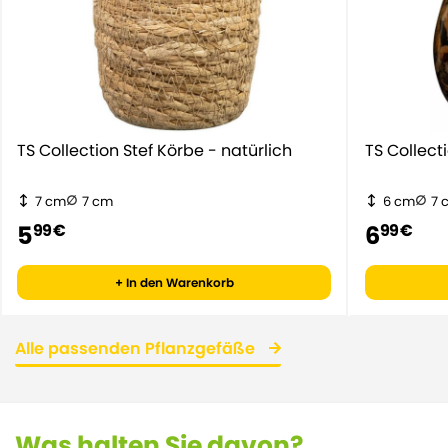
TS Collection Stef Körbe - natürlich
TS Collect
7 cm
7 cm
6 cm
7 
5
6
99 €
99 €
+ In den Warenkorb
Alle passenden Pflanzgefäße
Was halten Sie davon?