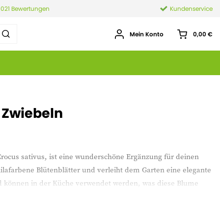
.021 Bewertungen
Kundenservice
Mein Konto
0,00 €
 Zwiebeln
Crocus sativus, ist eine wunderschöne Ergänzung für deinen
 lilafarbene Blütenblätter und verleiht dem Garten eine elegante
nd können in der Küche verwendet werden, was diese Blume
dern auch vielseitig einsetzbar macht.