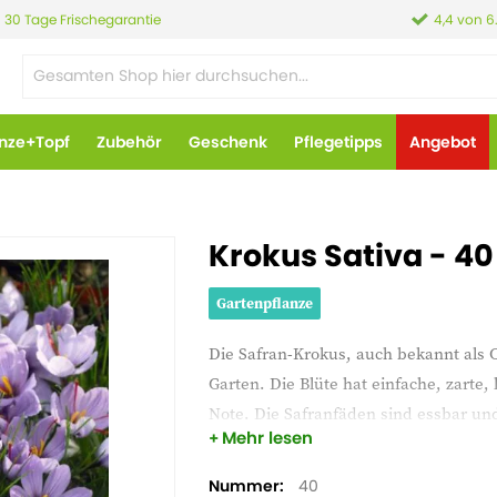
30 Tage Frischegarantie
4,4 von 6
anze+Topf
Zubehör
Geschenk
Pflegetipps
Angebot
Krokus Sativa - 40
Gartenpflanze
Die Safran-Krokus, auch bekannt als 
Garten. Die Blüte hat einfache, zarte,
Note. Die Safranfäden sind essbar u
Mehr lesen
nicht nur ästhetisch ansprechend, son
Nummer
40