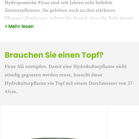
Hydroponische Ficus sind seit Jahren sehr beliebte
Zimmerpflanzen. Sie gehören auch zu den stärksten
Pflanzen überhaupt. Achten Sie darauf, dass die Erde immer
leicht feucht ist, und stellen Sie die Pflanze an einen Ort mit
Mehr lesen
viel indirektem Licht, und sie wird jahrelang halten.
Ansicht des erforderlichen Layouts
Brauchen Sie einen Topf?
Ficus Alii umtopfen. Damit eine Hydrokulturpflanze nicht
ständig gegossen werden muss, braucht diese
Hydrokulturpflanze ein Topf mit einem Durchmesser von 37-
43cm.