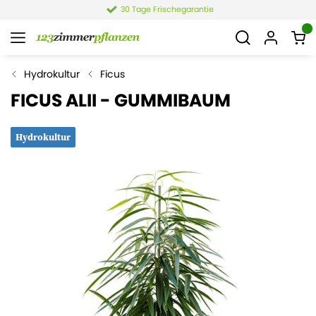
rischegarantie
4,4 von 6.
Hydrokultur
Ficus
FICUS ALII - GUMMIBAUM
Hydrokultur