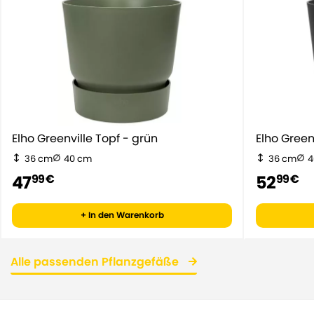
Elho Greenville Topf - grün
Elho Gr
36 cm
40 cm
36 cm
4
47
52
99 €
99 €
+ In den Warenkorb
Alle passenden Pflanzgefäße