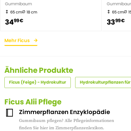
Gummibaum
Gummibau
65 cm
18 cm
65 cm
1
34
33
99 €
99 €
Mehr Ficus
Ähnliche Produkte
Ficus (Feige) - Hydrokultur
Hydrokulturpflanzen für 
Ficus Alii Pflege
Zimmerpflanzen Enzyklopädie
Gummibaum pflegen? Alle Pflegeinformationen
finden Sie hier im Zimmerpflanzenlexikon.