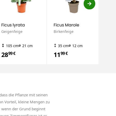
Ficus lyrata
Ficus Marole
Ficus
Geigenfeige
Birkenfeige
Geige
105 cm
21 cm
35 cm
12 cm
15
28
11
92
99 €
99 €
9
ass die Pflanze mit seinen
n Vorteil, kleine Mengen zu
u wenn der Grund beginnt
neuen Zimmerpflanze ist es