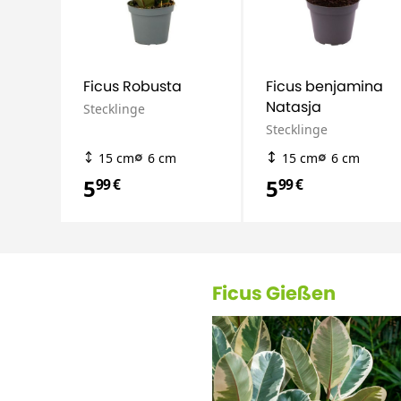
Ficus Robusta
Ficus benjamina
Natasja
Stecklinge
Stecklinge
15 cm
6 cm
15 cm
6 cm
5
5
99 €
99 €
Ficus Gießen