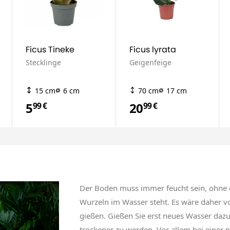
Ficus Tineke
Ficus lyrata
Stecklinge
Geigenfeige
15 cm
6 cm
70 cm
17 cm
5
20
99 €
99 €
Der Boden muss immer feucht sein, ohne d
Wurzeln im Wasser steht. Es wäre daher vo
gießen. Gießen Sie erst neues Wasser daz
trockener zu werden. Vor allem bei einer 