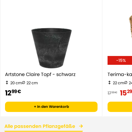
-15%
Artstone Claire Topf - schwarz
Terima-ka
20 cm
22 cm
22 cm
2
12
15
99 €
29
17
99 €
+ In den Warenkorb
Alle passenden Pflanzgefäße