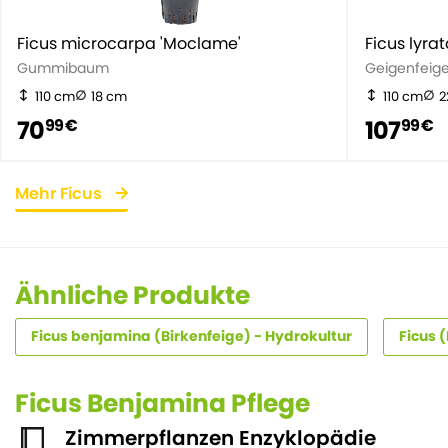
Ficus microcarpa 'Moclame'
Ficus lyra
Gummibaum
Geigenfeig
110 cm
18 cm
110 cm
2
70
107
99 €
99 €
Mehr Ficus
Ähnliche Produkte
Ficus benjamina (Birkenfeige) - Hydrokultur
Ficus 
Ficus Benjamina Pflege
Zimmerpflanzen Enzyklopädie