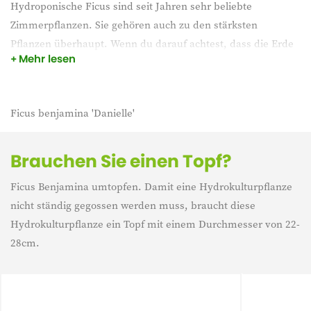
Hydroponische Ficus sind seit Jahren sehr beliebte
Zimmerpflanzen. Sie gehören auch zu den stärksten
Pflanzen überhaupt. Wenn du darauf achtest, dass die Erde
Mehr lesen
immer leicht feucht ist und die Pflanze an einem Ort mit viel
indirektem Licht steht, wird sie jahrelang halten.
Ficus benjamina 'Danielle'
Brauchen Sie einen Topf?
Ficus Benjamina umtopfen. Damit eine Hydrokulturpflanze
nicht ständig gegossen werden muss, braucht diese
Hydrokulturpflanze ein Topf mit einem Durchmesser von 22-
28cm.