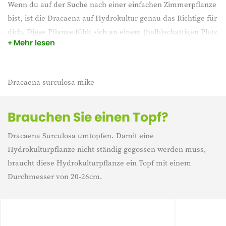
Wenn du auf der Suche nach einer einfachen Zimmerpflanze
bist, ist die Dracaena auf Hydrokultur genau das Richtige für
dich. Diese Pflanze fühlt sich an einem (halb)schattigen Platz
Mehr lesen
wohl. Die Dracaena braucht sehr wenig Wasser. Gib ihr einen
schönen Platz in deiner Einrichtung und sie wird glänzen.
Dracaena surculosa mike
Brauchen Sie einen Topf?
Dracaena Surculosa umtopfen. Damit eine
Hydrokulturpflanze nicht ständig gegossen werden muss,
braucht diese Hydrokulturpflanze ein Topf mit einem
Durchmesser von 20-26cm.