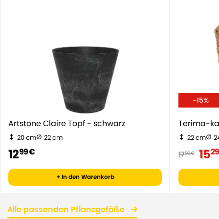
-15%
Artstone Claire Topf - schwarz
Terima-ka
20 cm
22 cm
22 cm
2
12
15
99 €
29
17
99 €
+ In den Warenkorb
Alle passenden Pflanzgefäße