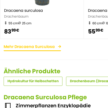
Dracaena surculosa
Dracaena 
Drachenbaum
Drachenba
55 cm
25 cm
60 cm
1
83
55
99 €
99 €
Mehr Dracaena Surculosa
Ähnliche Produkte
Hydrokultur für Halbschatten
Drachenbaum (Dracae
Dracaena Surculosa Pflege
Zimmerpflanzen Enzyklopädie