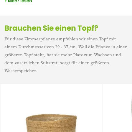
Mehr lesen
Außerdem braucht die Dracaena nicht viel Wasser. Geben
Sie ihr einen schönen Platz in Ihrem Interieur und sie wird
glänzen.
Brauchen Sie einen Topf?
Für diese Zimmerpflanze empfehlen wir einen Topf mit
einem Durchmesser von 29 - 37 cm. Weil die Pflanze in einen
größeren Topf steht, hat sie mehr Platz zum Wachsen und
dem zusätzlichen Substrat, sorgt für einen größeren
Wasserspeicher.