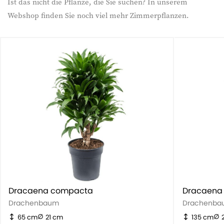
Ist das nicht die Pflanze, die Sie suchen? In unserem
Webshop finden Sie noch viel mehr Zimmerpflanzen.
Dracaena compacta
Dracaena
Drachenbaum
Drachenba
65 cm
21 cm
135 cm