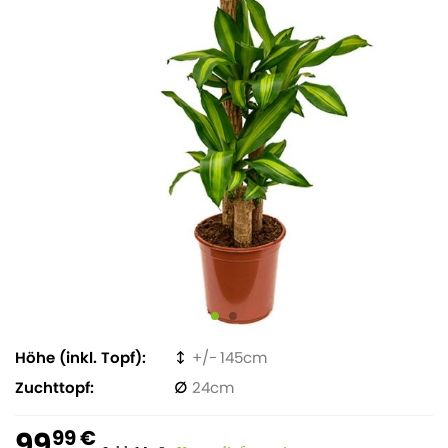
Höhe (inkl. Topf)
145
Zuchttopf
24
99
99 €