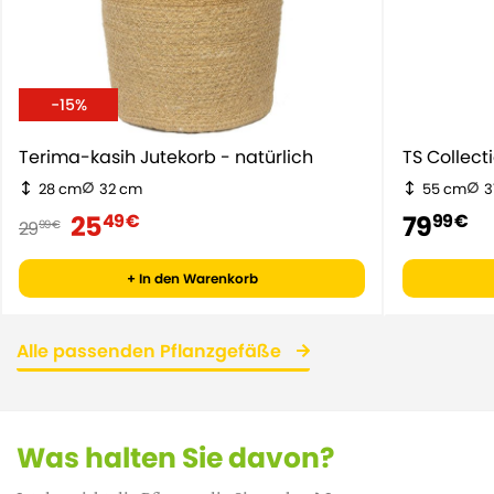
-15%
Terima-kasih Jutekorb - natürlich
TS Collect
28 cm
32 cm
55 cm
3
25
79
49 €
99 €
29
99 €
+ In den Warenkorb
Alle passenden Pflanzgefäße
Was halten Sie davon?