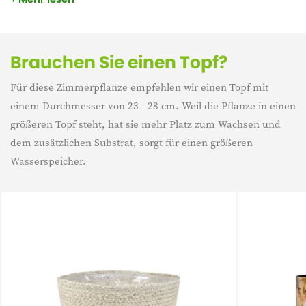
besoin de beaucoup d'eau non plus. Gib ihr einen schönen
Platz in deinem Zimmer und sie leuchtet.
Brauchen Sie einen Topf?
Für diese Zimmerpflanze empfehlen wir einen Topf mit
einem Durchmesser von 23 - 28 cm. Weil die Pflanze in einen
größeren Topf steht, hat sie mehr Platz zum Wachsen und
dem zusätzlichen Substrat, sorgt für einen größeren
Wasserspeicher.