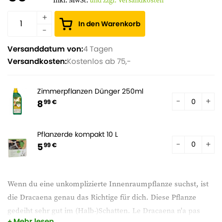
Inkl. MwSt.
und zzgl. Versandkosten
In den Warenkorb
Versanddatum von:
4 Tagen
Versandkosten:
Kostenlos ab 75,-
Zimmerpflanzen Dünger 250ml
8
99 €
Pflanzerde kompakt 10 L
5
99 €
Wenn du eine unkomplizierte Innenraumpflanze suchst, ist
die Dracaena genau das Richtige für dich. Diese Pflanze
gedeiht sehr gut im (Halb-)Schatten. Le Dracaena n'a pas
Mehr lesen