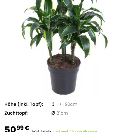
Höhe (inkl. Topf)
90
Zuchttopf
21
50
99 €