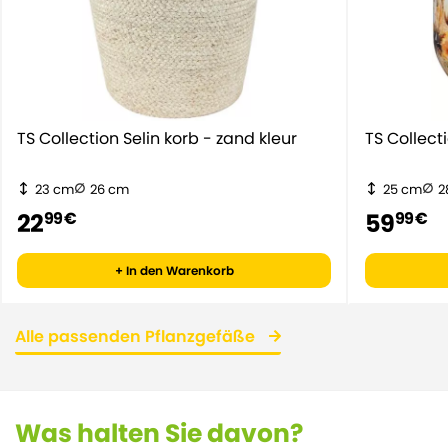
TS Collection Selin korb - zand kleur
TS Collect
23 cm
26 cm
25 cm
2
22
59
99 €
99 €
+ In den Warenkorb
Alle passenden Pflanzgefäße
Was halten Sie davon?