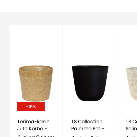
-15%
Terima-kasih
TS Collection
TS C
Jute Korbe -
Palermo Pot -
Seli
natürlich
schwarz
zand