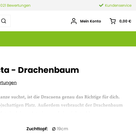
.021 Bewertungen
Kundenservice
Mein Konto
0,00 €
ta - Drachenbaum
rtungen
nze suchst, ist die Dracaena genau das Richtige für dich.
alb)schattigen Platz. Außerdem verbraucht der Drachenbaum
latz in deinem Interieur und sie wird strahlen.
Zuchttopf
19