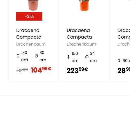
-21%
Dracaena
Dracaena
Drac
Compacta
Compacta
Com
Drachenbaum
Drachenbaum
Drac
130
30
150
34
cm
cm
cm
cm
60
104
99 €
223
28
99 €
9
132
99 €