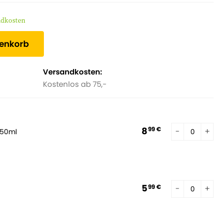
ndkosten
renkorb
Versandkosten:
Kostenlos ab 75,-
8
99 €
250ml
5
99 €