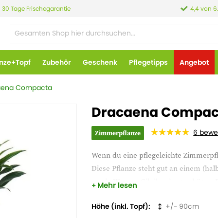
30 Tage Frischegarantie
4,4 von 6
anze+Topf
Zubehör
Geschenk
Pflegetipps
Angebot
aena Compacta
Dracaena Compac
6
bewe
Zimmerpflanze
Wenn du eine pflegeleichte Zimmerpfla
Diese Pflanze steht gut an einem (h
wenig Wasser. Gib ihr einen schönen P
Mehr lesen
Höhe (inkl. Topf)
90