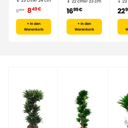
23 cm
24 cm
22 cm
23 cm
23
8
49 €
16
22
99 €
9
9
99 €
+ In den
+ In den
Warenkorb
Warenkorb
W