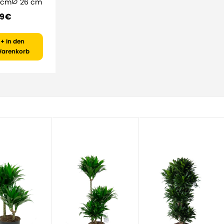
 cm
26 cm
9 €
+ In den
arenkorb