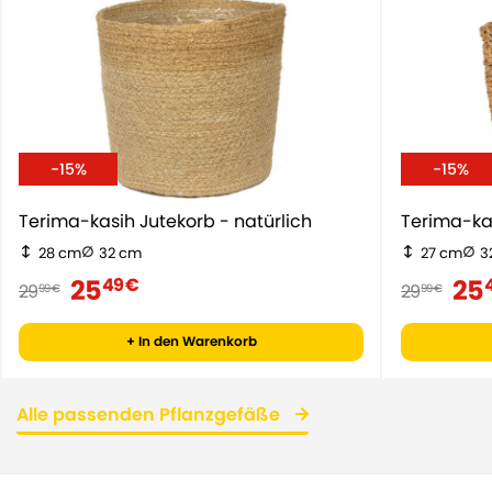
-15%
-15%
Terima-kasih Jutekorb - natürlich
Terima-ka
28 cm
32 cm
27 cm
3
25
25
49 €
29
29
99 €
99 €
+ In den Warenkorb
Alle passenden Pflanzgefäße