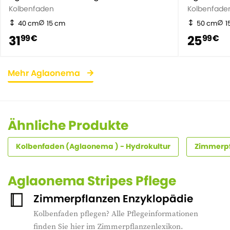
Kolbenfaden
Kolbenfade
40 cm
15 cm
50 cm
1
31
25
99 €
99 €
Mehr Aglaonema
Ähnliche Produkte
Kolbenfaden (Aglaonema ) - Hydrokultur
Zimmerpfl
Aglaonema Stripes Pflege
Zimmerpflanzen Enzyklopädie
Kolbenfaden pflegen? Alle Pflegeinformationen
finden Sie hier im Zimmerpflanzenlexikon.