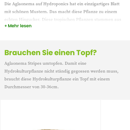
Die Aglaonema auf Hydroponics hat ein einzigartiges Blatt
mit schönen Mustern. Das macht diese Pflanze zu einem
echten Hingucker. Diese tropischen Pflanzen stammen aus
Mehr lesen
Indonesien und der Umgebung. Außerdem lässt er sich
leicht in einem dunkleren Teil deines Interieurs
unterbringen.
Brauchen Sie einen Topf?
Aglaonema Stripes umtopfen. Damit eine
Hydrokulturpflanze nicht ständig gegossen werden muss,
braucht diese Hydrokulturpflanze ein Topf mit einem
Durchmesser von 30-36cm.