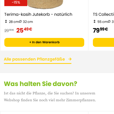
-15%
Terima-kasih Jutekorb - natürlich
TS Collect
28 cm
32 cm
55 cm
3
25
79
49 €
99 €
29
99 €
+ In den Warenkorb
Alle passenden Pflanzgefäße
Was halten Sie davon?
Ist das nicht die Pflanze, die Sie suchen? In unserem
Webshop finden Sie noch viel mehr Zimmerpflanzen.