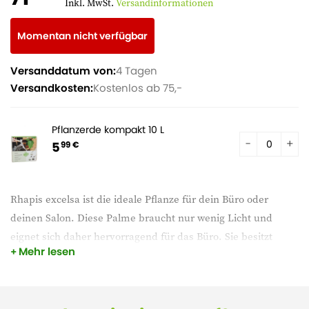
Inkl. MwSt.
Versandinformationen
Momentan nicht verfügbar
Versanddatum von:
4 Tagen
Versandkosten:
Kostenlos ab 75,-
Pflanzerde kompakt 10 L
5
99 €
Rhapis excelsa ist die ideale Pflanze für dein Büro oder
deinen Salon. Diese Palme braucht nur wenig Licht und
eignet sich daher hervorragend für das Büro. Sie besitzt
Mehr lesen
große Wedel in Form von Ventilen und die gezackten Ränder
sind charakteristisch für die Rhapis.