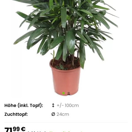
Höhe (inkl. Topf)
100
Zuchttopf
24
71
99 €