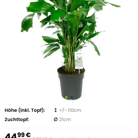
Höhe (inkl. Topf)
110
Zuchttopf
21
44
99 €