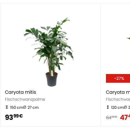
-27%
Caryota mitis
Caryota mi
Fischschwanzpalme
Fischschwa
150 cm
27 cm
120 cm
93
47
99 €
64
99 €