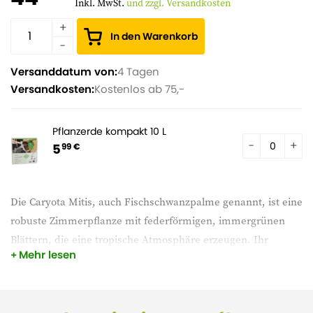
Inkl. MwSt.
und zzgl. Versandkosten
In den Warenkorb
Versanddatum von:
4 Tagen
Versandkosten:
Kostenlos ab 75,-
Pflanzerde kompakt 10 L
5
99 €
Die Caryota Mitis, auch Fischschwanzpalme genannt, ist eine
robuste Zimmerpflanze mit federförmigen, immergrünen
Blättern, die eine tropische Atmosphäre erzeugen. Ihr
Mehr lesen
robustes Aussehen und ihre auffällige Höhe machen sie zu
einer beeindruckenden Ergänzung für jeden Raum.