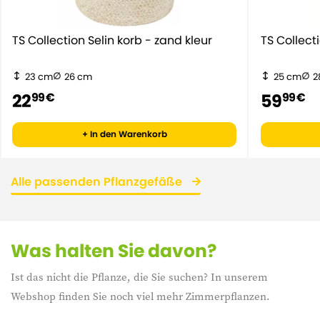
TS Collection Selin korb - zand kleur
TS Collect
23 cm
26 cm
25 cm
2
22
59
99 €
99 €
+ In den Warenkorb
Alle passenden Pflanzgefäße
Was halten Sie davon?
Ist das nicht die Pflanze, die Sie suchen? In unserem
Webshop finden Sie noch viel mehr Zimmerpflanzen.