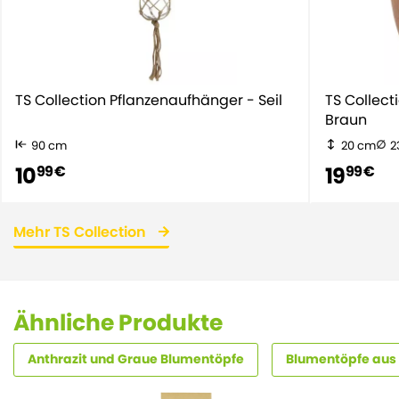
TS Collection Pflanzenaufhänger - Seil
TS Collect
Braun
90 cm
20 cm
2
10
19
99 €
99 €
Mehr TS Collection
Ähnliche Produkte
Anthrazit und Graue Blumentöpfe
Blumentöpfe aus 