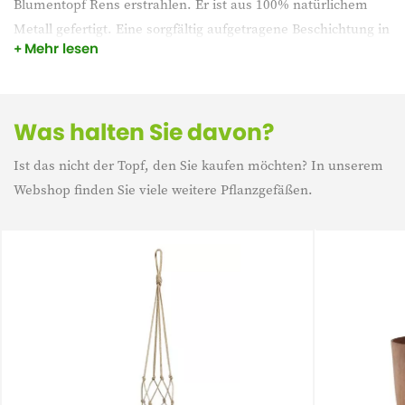
Blumentopf Rens erstrahlen. Er ist aus 100% natürlichem
Metall gefertigt. Eine sorgfältig aufgetragene Beschichtung in
Mehr lesen
einer ruhigen Farbe unterstreicht den modernen,
minimalistischen Look. Der dezente Glanz verleiht ihm einen
Hauch von Luxus, der das ruhige Design von Rens gut
ergänzt.
Was halten Sie davon?
Ist das nicht der Topf, den Sie kaufen möchten? In unserem
Webshop finden Sie viele weitere Pflanzgefäßen.