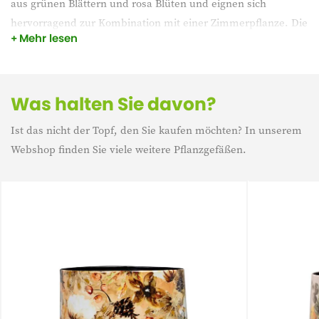
aus grünen Blättern und rosa Blüten und eignen sich
hervorragend zur Kombination mit einer Zimmerpflanze. Die
Mehr lesen
Designed by Lammie Produkte sind aus Metall gefertigt und
mit einer hochwertigen, glänzenden Epoxidbeschichtung
versehen.
Was halten Sie davon?
Ist das nicht der Topf, den Sie kaufen möchten? In unserem
Webshop finden Sie viele weitere Pflanzgefäßen.