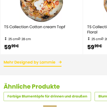
TS Collection Cotton cream Topf
TS Collec
Floral
25 cm
28 cm
25 cm
2
59
59
99 €
99 €
Mehr Designed by Lammie
Ähnliche Produkte
Farbige Blumentöpfe für drinnen und draußen
Blum