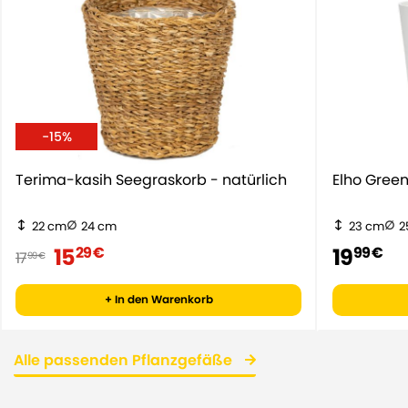
-15%
Terima-kasih Seegraskorb - natürlich
Elho Gr
22 cm
24 cm
23 cm
2
15
19
29 €
99 €
17
99 €
+ In den Warenkorb
Alle passenden Pflanzgefäße