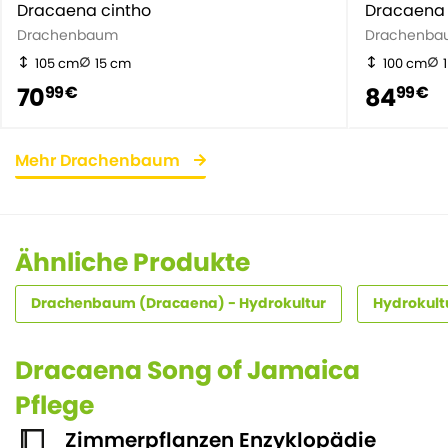
Dracaena cintho
Dracaena 
Drachenbaum
Drachenba
105 cm
15 cm
100 cm
70
84
99 €
99 €
Mehr Drachenbaum
Ähnliche Produkte
Drachenbaum (Dracaena) - Hydrokultur
Hydrokultu
Dracaena Song of Jamaica
Pflege
Zimmerpflanzen Enzyklopädie