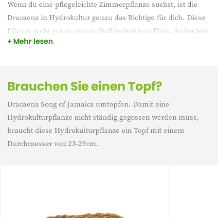
Wenn du eine pflegeleichte Zimmerpflanze suchst, ist die
Dracaena in Hydrokultur genau das Richtige für dich. Diese
Pflanze steht gut an einem (halb)schattigen Platz. Außerdem
Mehr lesen
verbraucht der Drachenbaum wenig Wasser. Gib ihr einen
schönen Platz in deinem Interieur und sie wird strahlen.
Brauchen Sie einen Topf?
Dracaena Song of Jamaica umtopfen. Damit eine
Hydrokulturpflanze nicht ständig gegossen werden muss,
braucht diese Hydrokulturpflanze ein Topf mit einem
Durchmesser von 23-29cm.