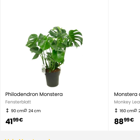
Philodendron Monstera
Monstera 
Fensterblatt
Monkey Lea
90 cm
24 cm
160 cm
41
88
99 €
99 €