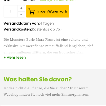
Inkl. MwSt.
und zzgl. Versandkosten
In den Warenkorb
Versanddatum von:
4 Tagen
Versandkosten:
Kostenlos ab 75,-
Die Monstera Burle Marx Flame ist eine seltene und
exklusive Zimmerpflanze mit auffallend länglichen, tief
eingeschnittenen Blättern, die ein tropisches Flair
Mehr lesen
ausstrahlen. Diese besondere Monstera wächst elegant in
die Höhe und ist ein echter Blickfang in jedem Interieur. Mit
der richtigen Pflege entwickelt sie sich zu einem robusten,
grünen Blickfang, der sowohl Stil als auch exotische
Was halten Sie davon?
Atmosphäre in Ihr Zuhause bringt.
Ist das nicht die Pflanze, die Sie suchen? In unserem
Webshop finden Sie noch viel mehr Zimmerpflanzen.