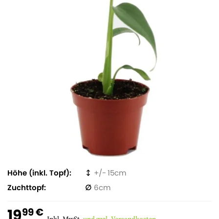
Höhe (inkl. Topf)
15
Zuchttopf
6
19
99 €