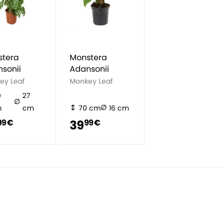
stera
Monstera
sonii
Adansonii
ey Leaf
Monkey Leaf
0
27
m
cm
70 cm
16 cm
39
99 €
99 €