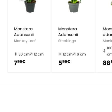
Monstera
Monstera
Mon
Adansonii
Adansonii
adan
Monkey Leaf
Stecklinge
Monk
16
30 cm
12 cm
12 cm
6 cm
c
7
5
88
99 €
99 €