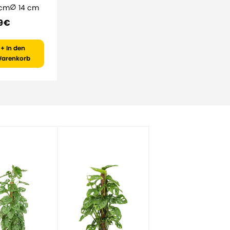
 cm
14 cm
9 €
+ In den
arenkorb