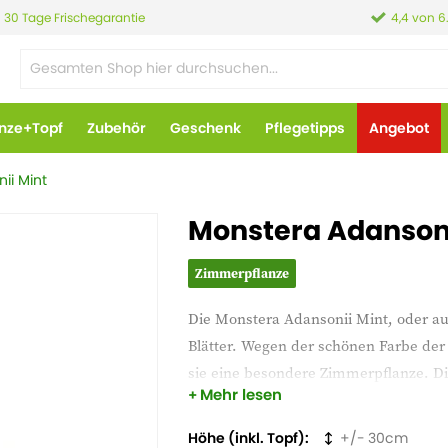
30 Tage Frischegarantie
4,4 von 6
anze+Topf
Zubehör
Geschenk
Pflegetipps
Angebot
ii Mint
Monstera Adansoni
Zimmerpflanze
Die Monstera Adansonii Mint, oder 
Blätter. Wegen der schönen Farbe der 
sie eine besondere Zimmerpflanze. Di
Mehr lesen
heimisch.
Höhe (inkl. Topf)
30