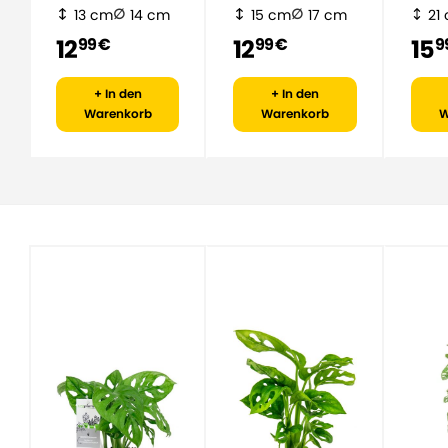
grün
13 cm
14 cm
15 cm
17 cm
21
12
12
15
99 €
99 €
9
+ In den
+ In den
Warenkorb
Warenkorb
W