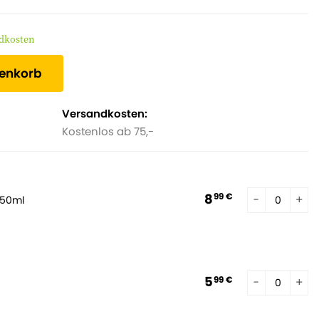
ndkosten
renkorb
Versandkosten:
Kostenlos ab 75,-
8
99 €
250ml
5
99 €