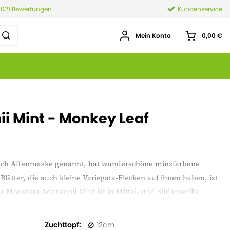
.021 Bewertungen
Kundenservice
Mein Konto
0,00 €
i Mint - Monkey Leaf
auch Affenmaske genannt, hat wunderschöne minzfarbene
Blätter, die auch kleine Variegata-Flecken auf ihnen haben, ist
e Monstera Adansonii Mint ist in Mittel- und Südamerika
Zuchttopf
12