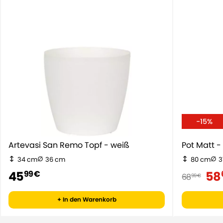
-15%
Artevasi San Remo Topf - weiß
Pot Matt -
34 cm
36 cm
80 cm
3
45
58
99 €
68
99 €
+ In den Warenkorb