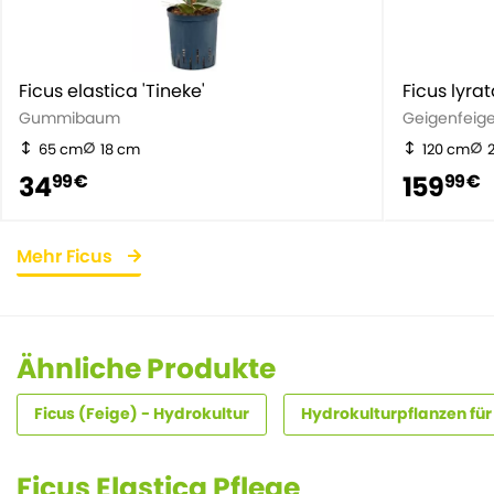
Ficus elastica 'Tineke'
Ficus lyra
Gummibaum
Geigenfeig
65 cm
18 cm
120 cm
34
159
99 €
99 €
Mehr Ficus
Ähnliche Produkte
Ficus (Feige) - Hydrokultur
Hydrokulturpflanzen für 
Ficus Elastica Pflege