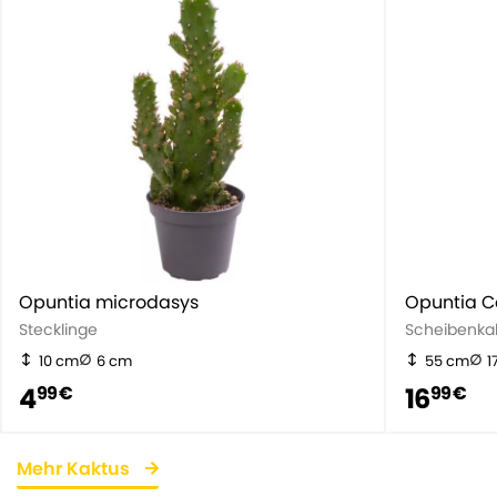
Opuntia microdasys
Opuntia C
Stecklinge
Scheibenka
10 cm
6 cm
55 cm
1
4
16
99 €
99 €
Mehr Kaktus