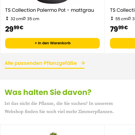
TS Collection Palermo Pot - mattgrau
TS Collect
32 cm
35 cm
55 cm
3
29
79
99 €
99 €
+ In den Warenkorb
Alle passenden Pflanzgefäße
Was halten Sie davon?
Ist das nicht die Pflanze, die Sie suchen? In unserem
Webshop finden Sie noch viel mehr Zimmerpflanzen.