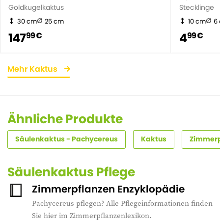
Goldkugelkaktus
Stecklinge
30 cm
25 cm
10 cm
6
147
4
99 €
99 €
Mehr Kaktus
Ähnliche Produkte
Säulenkaktus - Pachycereus
Kaktus
Zimmerp
Säulenkaktus Pflege
Zimmerpflanzen Enzyklopädie
Pachycereus pflegen? Alle Pflegeinformationen finden
Sie hier im Zimmerpflanzenlexikon.