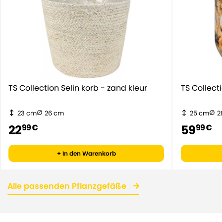
TS Collection Selin korb - zand kleur
TS Collect
23 cm
26 cm
25 cm
2
22
59
99 €
99 €
+ In den Warenkorb
Alle passenden Pflanzgefäße