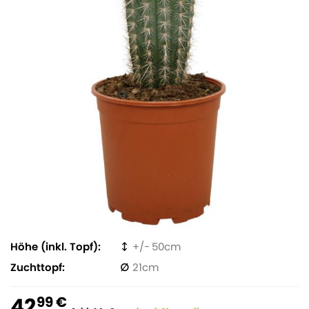
Höhe (inkl. Topf)
50
Zuchttopf
21
42
99 €